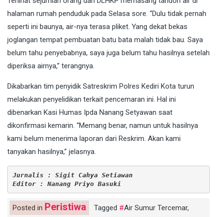
Terlihat sejumlah orang dari DLHKP memasang tandon air di
halaman rumah penduduk pada Selasa sore. “Dulu tidak pernah
seperti ini baunya, air-nya terasa pliket. Yang dekat bekas
joglangan tempat pembuatan batu bata malah tidak bau. Saya
belum tahu penyebabnya, saya juga belum tahu hasilnya setelah
diperiksa airnya,” terangnya.
Dikabarkan tim penyidik Satreskrim Polres Kediri Kota turun
melakukan penyelidikan terkait pencemaran ini. Hal ini
dibenarkan Kasi Humas Ipda Nanang Setyawan saat
dikonfirmasi kemarin. “Memang benar, namun untuk hasilnya
kami belum menerima laporan dari Reskrim. Akan kami
tanyakan hasilnya,” jelasnya.
Jurnalis : Sigit Cahya Setiawan
Editor : Nanang Priyo Basuki
Peristiwa
Posted in
Tagged
Air Sumur Tercemar
,