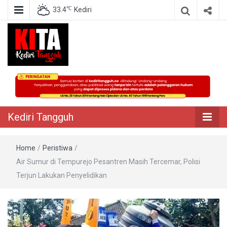
℃
33.4
Kediri
Berita Akurat Terpercaya
Kediri Tangguh
Kediri Tangguh
Home
/
Peristiwa
/
Air Sumur di Tempurejo Pesantren Masih Tercemar, Polisi
Terjun Lakukan Penyelidikan