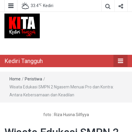
℃
33.4
Kediri
Berita Akurat Terpercaya
Kediri Tangguh
Kediri Tangguh
Home
/
Peristiwa
/
Wisata Edukasi SMPN 2 Ngasem Menuai Pro dan Kontra:
Antara Kebersamaan dan Keadilan
foto : Riza Husna Silfiyya