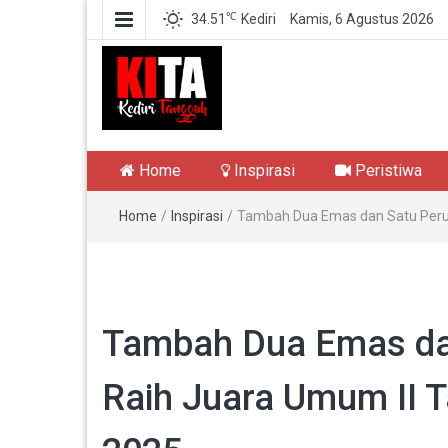
℃
34.51
Kediri
Kamis, 6 Agustus 2026
Kediri Tangguh
Berita Akurat Terpercaya
Home
Inspirasi
Peristiwa
Home
/
Inspirasi
/
Tambah Dua Emas dan Satu Perun
Tambah Dua Emas dan
Raih Juara Umum II 