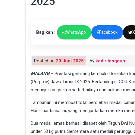
2025
Bagikan :
WhatsApp
Facebook
X
Posted on
20 Juni 2025
by
kediritangguh
MALANG
– Prestasi gemilang kembali ditorehkan ko
(Porprov) Jawa Timur IX 2025. Bertanding di GOR Kan
menunjukkan performa terbaiknya dan sukses menam
Tambahan ini membuat total perolehan medali caban
Hasil luar biasa ini, yang mengantarkan mereka mereb
Dua medali emas berhasil disabet oleh Teguh Dwi Nu
under 53 kg putri). Sementara satu medali perunggu 