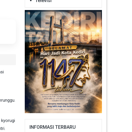
Televisi
si
erunggu.
 kyorugi
INFORMASI TERBARU
ri.