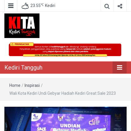
℃
23.55
Kediri
Berita Akurat Terpercaya
Kediri Tangguh
Kediri Tangguh
Home
/
Inspirasi
/
Wali Kota Kediri Undi Gebyar Hadiah Kediri Great Sale 2023