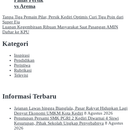
Panas Persik
vs Arema
Navigasi
Tanpa Tiga Pemain Pilar, Persik Kediri Optimis Curi Tiga Poin dari
Super Eja
pos
Luapan Kegembiraan Ribuan Masyarakat Saat Pasangan AMIN
Daftar ke KPU
Kategori
Inspirasi
Pendidikan
Peristiwa
Rubrikasi
Televisi
Informasi Terbaru
Jajanan Lawas hingga Bianglala, Pasar Rakyat Hidupkan Lagi
Denyut Ekonomi UMKM Kota Kediri
8 Agustus 2026
Penutupan Persami SMK PGRI 2 Kediri Diwarnai 4 Siswi
Kesurupan, Pihak Sekolah Ungkap Penyebabnya
8 Agustus
2026