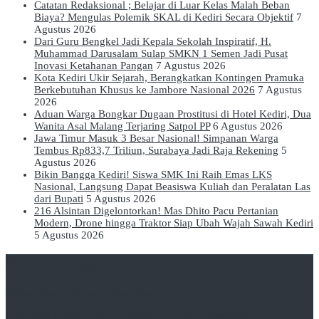
Catatan Redaksional ; Belajar di Luar Kelas Malah Beban
Biaya? Mengulas Polemik SKAL di Kediri Secara Objektif
7
Agustus 2026
Dari Guru Bengkel Jadi Kepala Sekolah Inspiratif, H.
Muhammad Darusalam Sulap SMKN 1 Semen Jadi Pusat
Inovasi Ketahanan Pangan
7 Agustus 2026
Kota Kediri Ukir Sejarah, Berangkatkan Kontingen Pramuka
Berkebutuhan Khusus ke Jambore Nasional 2026
7 Agustus
2026
Aduan Warga Bongkar Dugaan Prostitusi di Hotel Kediri, Dua
Wanita Asal Malang Terjaring Satpol PP
6 Agustus 2026
Jawa Timur Masuk 3 Besar Nasional! Simpanan Warga
Tembus Rp833,7 Triliun, Surabaya Jadi Raja Rekening
5
Agustus 2026
Bikin Bangga Kediri! Siswa SMK Ini Raih Emas LKS
Nasional, Langsung Dapat Beasiswa Kuliah dan Peralatan Las
dari Bupati
5 Agustus 2026
216 Alsintan Digelontorkan! Mas Dhito Pacu Pertanian
Modern, Drone hingga Traktor Siap Ubah Wajah Sawah Kediri
5 Agustus 2026
Kediri Tangguh
Independen – Tegas – Berimbang
Copyright © 2026
Kediri Tangguh
. All rights reserved.