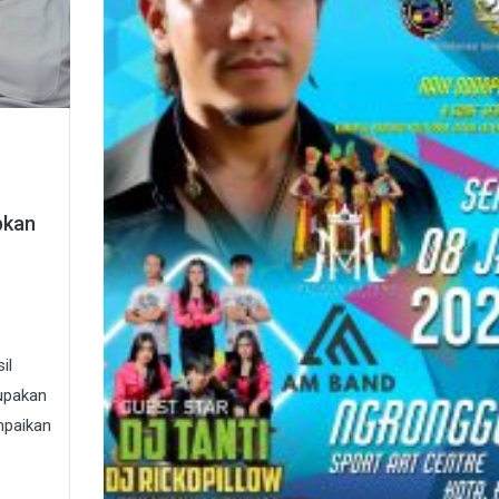
pkan
il
rupakan
mpaikan