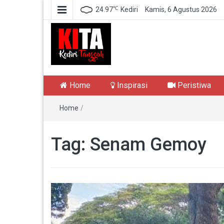
℃
24.97
Kediri
Kamis, 6 Agustus 2026
Kediri Tangguh
Berita Akurat Terpercaya
Home
Inspirasi
Peristiwa
Home
/
Tag:
Senam Gemoy