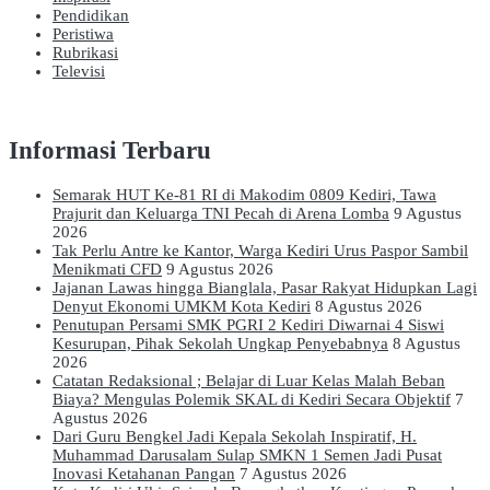
Pendidikan
Peristiwa
Rubrikasi
Televisi
Informasi Terbaru
Semarak HUT Ke-81 RI di Makodim 0809 Kediri, Tawa
Prajurit dan Keluarga TNI Pecah di Arena Lomba
9 Agustus
2026
Tak Perlu Antre ke Kantor, Warga Kediri Urus Paspor Sambil
Menikmati CFD
9 Agustus 2026
Jajanan Lawas hingga Bianglala, Pasar Rakyat Hidupkan Lagi
Denyut Ekonomi UMKM Kota Kediri
8 Agustus 2026
Penutupan Persami SMK PGRI 2 Kediri Diwarnai 4 Siswi
Kesurupan, Pihak Sekolah Ungkap Penyebabnya
8 Agustus
2026
Catatan Redaksional ; Belajar di Luar Kelas Malah Beban
Biaya? Mengulas Polemik SKAL di Kediri Secara Objektif
7
Agustus 2026
Dari Guru Bengkel Jadi Kepala Sekolah Inspiratif, H.
Muhammad Darusalam Sulap SMKN 1 Semen Jadi Pusat
Inovasi Ketahanan Pangan
7 Agustus 2026