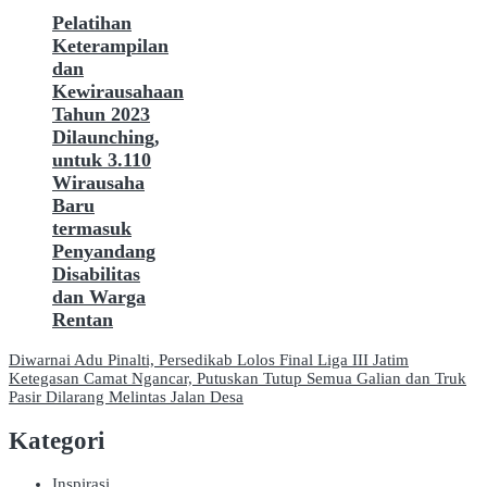
Pelatihan
Keterampilan
dan
Kewirausahaan
Tahun 2023
Dilaunching,
untuk 3.110
Wirausaha
Baru
termasuk
Penyandang
Disabilitas
dan Warga
Rentan
Navigasi
Diwarnai Adu Pinalti, Persedikab Lolos Final Liga III Jatim
Ketegasan Camat Ngancar, Putuskan Tutup Semua Galian dan Truk
pos
Pasir Dilarang Melintas Jalan Desa
Kategori
Inspirasi