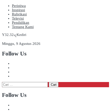
Peristiwa
Inspirasi
Rubrikasi
Televisi
Pendidikan
Tentang Kami
32.32
Kediri
℃
Minggu, 9 Agustus 2026
Follow Us
Cari
untuk:
Follow Us