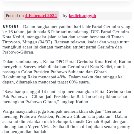
Posted on
4 Februari 2024
by
kediritangguh
KEDIRI
– Dalam rangka menyambut hari lahir Partai Gerindra yang
ke 16 tahun, jatuh pada 6 Pebruari mendatang. DPC Partai Gerindra
Kota Kediri, menggelar jalan sehat dan senam bersama di Taman
Tirtoyoso, Minggu (04/02). Ratusan relawan, kader dan warga turut
mengikuti acara ini dengan memakai atribut partai Gerindra dan
Prabowo-Gibran.
Dalam sambutannya, Ketua DPC Partai Gerindra Kota Kediri, Katino
menyebut. Survey telah dilakukan Gerindra di Kota Kediri, untuk
pasangan Calon Presiden Prabowo Subianto dan Gibran
Rakabuming Raka mencapai 49%. Dalam waktu dua minggu ke
depan, diharapkan mencapai target 60% suara.
“Saya harap tanggal 14 nanti siap memenangkan Partai Gerindra dan
Pak Prabowo – Gibran jadi Presiden ke-8. Jalan sehat pikiran sehat
menangkan Prabowo Gibran,” ungkap Katino .
Warga masyarakat juga kompak meneriakkan slogan “Gerindra
menang, Prabowo Presiden, Prabowo-Gibran satu putaran”. Dalam
acara ini dimeriahkan oleh kelompok musik Gemah Ripah dengan
bintang tamu Yeyen Vivia. Setiba di finish dilanjutkan senam gemoy
dan pengundian hadiah.