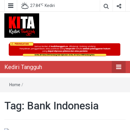
℃
27.84
Kediri
Berita Akurat Terpercaya
Kediri Tangguh
Kediri Tangguh
Home
/
Tag:
Bank Indonesia