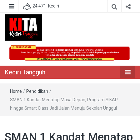
℃
24.47
Kediri
Berita Akurat Terpercaya
Kediri Tangguh
Kediri Tangguh
Home
/
Pendidikan
/
SMAN 1 Kandat Menatap Masa Depan, Program SIKAP
hingga Smart Class Jadi Jalan Menuju Sekolah Unggul
SMAN 1 Kandat Menatap