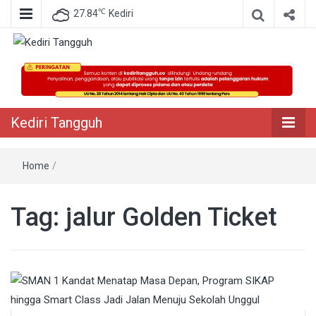
℃
27.84
Kediri
Berita Akurat Terpercaya
Kediri Tangguh
Kediri Tangguh
Home
/
Tag:
jalur Golden Ticket