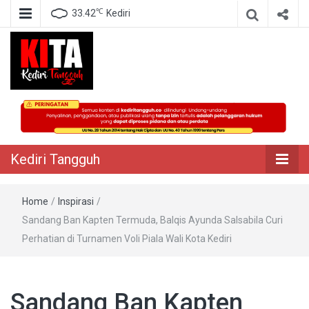
℃
33.42
Kediri
Berita Akurat Terpercaya
Kediri Tangguh
Kediri Tangguh
Home
/
Inspirasi
/
Sandang Ban Kapten Termuda, Balqis Ayunda Salsabila Curi
Perhatian di Turnamen Voli Piala Wali Kota Kediri
Sandang Ban Kapten