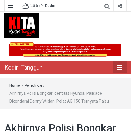
℃
23.55
Kediri
Berita Akurat Terpercaya
Kediri Tangguh
Kediri Tangguh
Home
/
Peristiwa
/
Akhirnya Polisi Bongkar Identitas Hyundai Palisade
Dikendarai Denny Wildan, Pelat AG 150 Ternyata Palsu
Akhirnya Polisi Bongkar