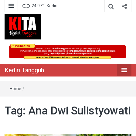
℃
24.97
Kediri
Berita Akurat Terpercaya
Kediri Tangguh
Kediri Tangguh
Home
/
Tag:
Ana Dwi Sulistyowati