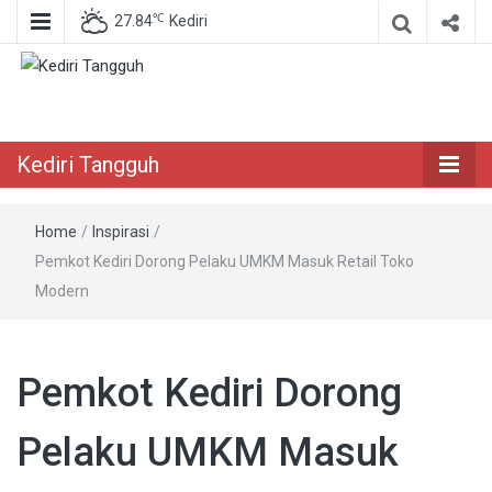
℃
27.84
Kediri
Berita Akurat Terpercaya
Kediri Tangguh
Kediri Tangguh
Home
/
Inspirasi
/
Pemkot Kediri Dorong Pelaku UMKM Masuk Retail Toko
Modern
Pemkot Kediri Dorong
Pelaku UMKM Masuk