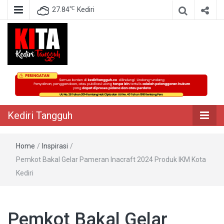
℃
27.84
Kediri
Berita Akurat Terpercaya
Kediri Tangguh
Kediri Tangguh
Home
/
Inspirasi
/
Pemkot Bakal Gelar Pameran Inacraft 2024 Produk IKM Kota
Kediri
Pemkot Bakal Gelar