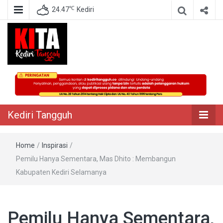
℃
24.47
Kediri
Berita Akurat Terpercaya
Kediri Tangguh
Kediri Tangguh
Home
/
Inspirasi
/
Pemilu Hanya Sementara, Mas Dhito : Membangun
Kabupaten Kediri Selamanya
Pemilu Hanya Sementara,