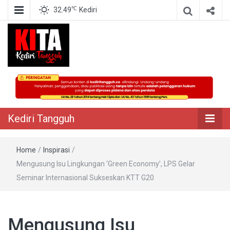
℃
32.49
Kediri
Berita Akurat Terpercaya
Kediri Tangguh
Kediri Tangguh
Home
/
Inspirasi
/
Mengusung Isu Lingkungan ‘Green Economy’, LPS Gelar
Seminar Internasional Sukseskan KTT G20
Mengusung Isu