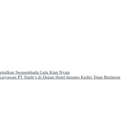
Wujudkan Swasembada Gula Kian Nyata
ryawan PT Triple’s di Depan Hotel Insumo Kediri Tetap Berlanjut