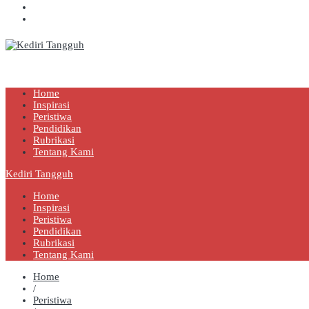
Kediri Tangguh
Berita Akurat Terpercaya
Home
Inspirasi
Peristiwa
Pendidikan
Rubrikasi
Tentang Kami
Kediri Tangguh
Home
Inspirasi
Peristiwa
Pendidikan
Rubrikasi
Tentang Kami
Home
/
Peristiwa