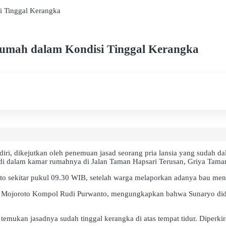
i Tinggal Kerangka
Rumah dalam Kondisi Tinggal Kerangka
 dikejutkan oleh penemuan jasad seorang pria lansia yang sudah dalam
 di dalam kamar rumahnya di Jalan Taman Hapsari Terusan, Griya Tam
oroto sekitar pukul 09.30 WIB, setelah warga melaporkan adanya bau m
k Mojoroto Kompol Rudi Purwanto, mengungkapkan bahwa Sunaryo didug
mukan jasadnya sudah tinggal kerangka di atas tempat tidur. Diperkira