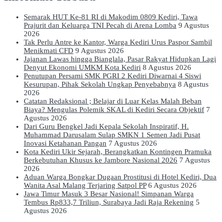
Semarak HUT Ke-81 RI di Makodim 0809 Kediri, Tawa
Prajurit dan Keluarga TNI Pecah di Arena Lomba
9 Agustus
2026
Tak Perlu Antre ke Kantor, Warga Kediri Urus Paspor Sambil
Menikmati CFD
9 Agustus 2026
Jajanan Lawas hingga Bianglala, Pasar Rakyat Hidupkan Lagi
Denyut Ekonomi UMKM Kota Kediri
8 Agustus 2026
Penutupan Persami SMK PGRI 2 Kediri Diwarnai 4 Siswi
Kesurupan, Pihak Sekolah Ungkap Penyebabnya
8 Agustus
2026
Catatan Redaksional ; Belajar di Luar Kelas Malah Beban
Biaya? Mengulas Polemik SKAL di Kediri Secara Objektif
7
Agustus 2026
Dari Guru Bengkel Jadi Kepala Sekolah Inspiratif, H.
Muhammad Darusalam Sulap SMKN 1 Semen Jadi Pusat
Inovasi Ketahanan Pangan
7 Agustus 2026
Kota Kediri Ukir Sejarah, Berangkatkan Kontingen Pramuka
Berkebutuhan Khusus ke Jambore Nasional 2026
7 Agustus
2026
Aduan Warga Bongkar Dugaan Prostitusi di Hotel Kediri, Dua
Wanita Asal Malang Terjaring Satpol PP
6 Agustus 2026
Jawa Timur Masuk 3 Besar Nasional! Simpanan Warga
Tembus Rp833,7 Triliun, Surabaya Jadi Raja Rekening
5
Agustus 2026