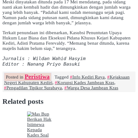
Meski dinyatakan ditunda pada 17 Mei mendatang, pada sidang
nanti akan kembali hadir dan dimungkinkan dengan jumlah warga
yang lebih banyak. “Padahal kami sudah menunggu sejak pagi.
Namun pada sidang putusan nanti, dimungkinkan kami datang
dengan jumlah warga lebih banyak,” jelasnya.
Terkait penundaan ini dibenarkan, Kasubsi Penuntutan Upaya
Hukum Luar Biasa dan Eksekusi Pidana Khusus Kejari Kabupaten
Kediri, Adisti Pratama Ferevaldy. “Memang benar ditunda, karena
majelis hakim belum siap,” terangnya.
Jurnalis : Wildan Wahid Hasyim
Editor : Nanang Priyo Basuki
Peristiwa
Posted in
Tagged
Info Kediri Raya
,
Kejaksaan
Negeri Kabupaten Kediri
,
Korupsi Kades Jambean Kras
,
Pengadilan Tipikor Surabaya
,
Warga Desa Jambean Kras
Related posts