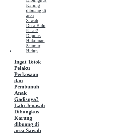
Ingat Totok
Pelaku
Perkosaan
dan
Pembunuh
Anak
Gadisnya?
Lalu Jenasah
Dibungkus
Karung
dibuang di
area Sawah