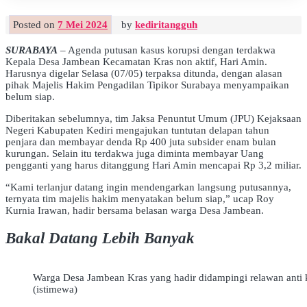
Posted on
7 Mei 2024
by
kediritangguh
SURABAYA
– Agenda putusan kasus korupsi dengan terdakwa
Kepala Desa Jambean Kecamatan Kras non aktif, Hari Amin.
Harusnya digelar Selasa (07/05) terpaksa ditunda, dengan alasan
pihak Majelis Hakim Pengadilan Tipikor Surabaya menyampaikan
belum siap.
Diberitakan sebelumnya, tim Jaksa Penuntut Umum (JPU) Kejaksaan
Negeri Kabupaten Kediri mengajukan tuntutan delapan tahun
penjara dan membayar denda Rp 400 juta subsider enam bulan
kurungan. Selain itu terdakwa juga diminta membayar Uang
pengganti yang harus ditanggung Hari Amin mencapai Rp 3,2 miliar.
“Kami terlanjur datang ingin mendengarkan langsung putusannya,
ternyata tim majelis hakim menyatakan belum siap,” ucap Roy
Kurnia Irawan, hadir bersama belasan warga Desa Jambean.
Bakal Datang Lebih Banyak
Warga Desa Jambean Kras yang hadir didampingi relawan anti 
(istimewa)