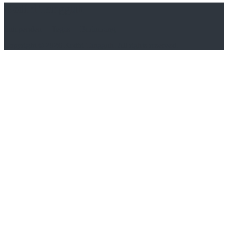
Kediri Tangguh
Independen – Tegas – Berimbang
Copyright © 2026
Kediri Tangguh
. All rights reserved.