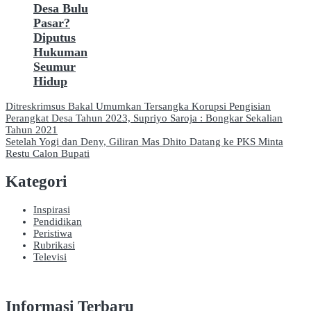
Desa Bulu
Pasar?
Diputus
Hukuman
Seumur
Hidup
Navigasi
Ditreskrimsus Bakal Umumkan Tersangka Korupsi Pengisian
Perangkat Desa Tahun 2023, Supriyo Saroja : Bongkar Sekalian
pos
Tahun 2021
Setelah Yogi dan Deny, Giliran Mas Dhito Datang ke PKS Minta
Restu Calon Bupati
Kategori
Inspirasi
Pendidikan
Peristiwa
Rubrikasi
Televisi
Informasi Terbaru