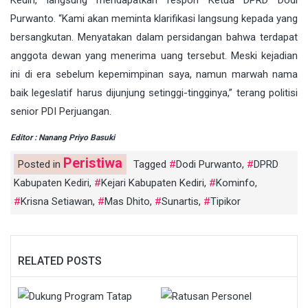
Kediri, langsung mendapatkan respon Ketua DPRD Dodi
Purwanto. “Kami akan meminta klarifikasi langsung kepada yang
bersangkutan. Menyatakan dalam persidangan bahwa terdapat
anggota dewan yang menerima uang tersebut. Meski kejadian
ini di era sebelum kepemimpinan saya, namun marwah nama
baik legeslatif harus dijunjung setinggi-tingginya,” terang politisi
senior PDI Perjuangan.
Editor : Nanang Priyo Basuki
Peristiwa
Posted in
Tagged
Dodi Purwanto
,
DPRD
Kabupaten Kediri
,
Kejari Kabupaten Kediri
,
Kominfo
,
Krisna Setiawan
,
Mas Dhito
,
Sunartis
,
Tipikor
RELATED POSTS