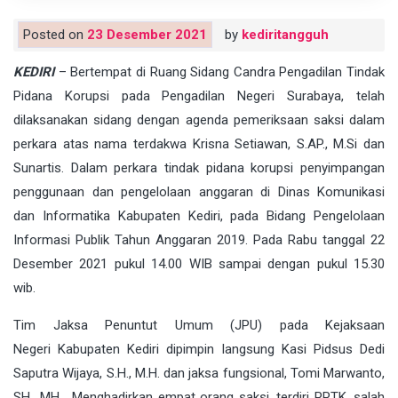
Posted on
23 Desember 2021
by
kediritangguh
KEDIRI
– Bertempat di Ruang Sidang Candra Pengadilan Tindak
Pidana Korupsi pada Pengadilan Negeri Surabaya, telah
dilaksanakan sidang dengan agenda pemeriksaan saksi dalam
perkara atas nama terdakwa Krisna Setiawan, S.AP., M.Si dan
Sunartis. Dalam perkara tindak pidana korupsi penyimpangan
penggunaan dan pengelolaan anggaran di Dinas Komunikasi
dan Informatika Kabupaten Kediri, pada Bidang Pengelolaan
Informasi Publik Tahun Anggaran 2019. Pada Rabu tanggal 22
Desember 2021 pukul 14.00 WIB sampai dengan pukul 15.30
wib.
Tim Jaksa Penuntut Umum (JPU) pada Kejaksaan
Negeri Kabupaten Kediri dipimpin langsung Kasi Pidsus Dedi
Saputra Wijaya, S.H., M.H. dan jaksa fungsional, Tomi Marwanto,
SH., MH. Menghadirkan empat orang saksi, terdiri PPTK, salah