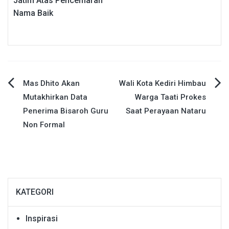
Jatim Atas Pencemaran
Nama Baik
Navigasi
Mas Dhito Akan
Wali Kota Kediri Himbau
Mutakhirkan Data
Warga Taati Prokes
pos
Penerima Bisaroh Guru
Saat Perayaan Nataru
Non Formal
KATEGORI
Inspirasi