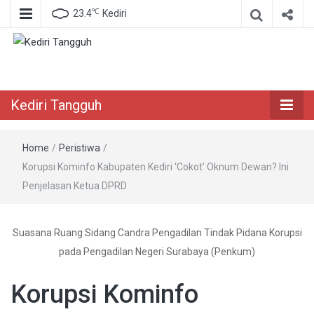
℃
23.4
Kediri
Berita Akurat Terpercaya
Kediri Tangguh
Kediri Tangguh
Home
/
Peristiwa
/
Korupsi Kominfo Kabupaten Kediri ‘Cokot’ Oknum Dewan? Ini
Penjelasan Ketua DPRD
Suasana Ruang Sidang Candra Pengadilan Tindak Pidana Korupsi
pada Pengadilan Negeri Surabaya (Penkum)
Korupsi Kominfo