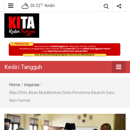
℃
26.22
Kediri
Berita Akurat Terpercaya
Kediri Tangguh
Kediri Tangguh
Home
/
Inspirasi
/
Mas Dhito Akan Mutakhirkan Data Penerima Bisaroh Guru
Non Formal