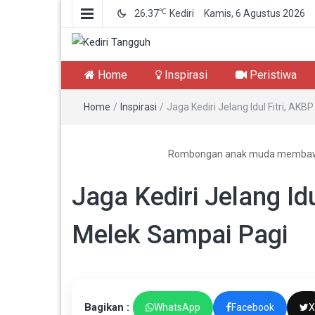
℃
26.37
Kediri
Kamis, 6 Agustus 2026
Kediri Tangguh
Berita Akurat Terpercaya
Home
Inspirasi
Peristiwa
Home
/
Inspirasi
/
Jaga Kediri Jelang Idul Fitri, AK
Rombongan anak muda membawa 
Jaga Kediri Jelang Id
Melek Sampai Pagi
Bagikan :
WhatsApp
Facebook
X