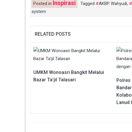
Inspirasi
Posted in
Tagged
AKBP Wahyudi
,
system
RELATED POSTS
UMKM Wonoasri Bangkit Melalui
Bazar Ta’jil Talasari
Polres 
Bandar
Kolabo
Lanud 