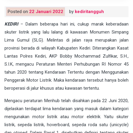
Posted on
22 Januari 2022
by
kediritangguh
KEDIRI
– Dalam beberapa hari ini, cukup marak keberadaan
skuter listrik yang lalu lalang di kawasan Monumen Simpang
Lima Gumul (SLG). Melintas di jalan raya merupakan jalan
provinsi berada di wilayah Kabupaten Kediri. Diterangkan Kasat
Lantas Polres Kediri, AKP Bobby Mochammad Zulfikar, S.H.,
S.I.K, mengacu
Peraturan Menteri
Perhubungan RI Nomor 45
tahun 2020 tentang Kendaraan Tertentu dengan Menggunakan
Penggerak
Motor
Listrik. Maka kendaraan tersebut hanya boleh
beroperasi di jalur khusus atau kawasan tertentu.
Mengacu peraturan Menhub telah disahkan pada 22 Juni 2020,
dijelaskan terdapat lima kendaraan yang masuk dalam kategori
mengunakan
motor
listrik atau
motor
elektrik
. Yaitu
skuter
listrik
,
sepeda
listrik, hoverboard,
sepeda
roda satu (unicycle)
dan otoped. Dalam Pasal 1, disebutkan
definisi
tentang
skuter