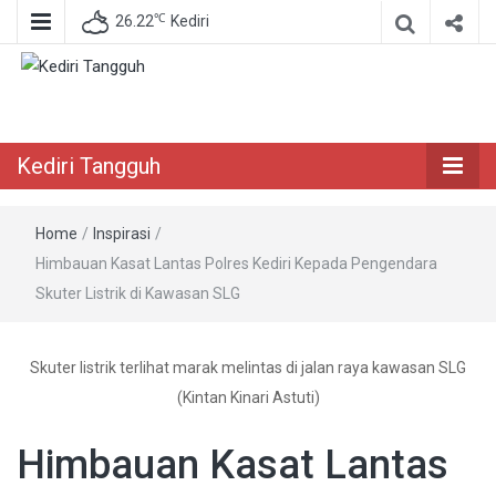
℃
26.22
Kediri
Berita Akurat Terpercaya
Kediri Tangguh
Kediri Tangguh
Home
/
Inspirasi
/
Himbauan Kasat Lantas Polres Kediri Kepada Pengendara
Skuter Listrik di Kawasan SLG
Skuter listrik terlihat marak melintas di jalan raya kawasan SLG
(Kintan Kinari Astuti)
Himbauan Kasat Lantas