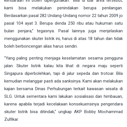
kendaraan ini boleh dipergunakan. “Bila di luar area tersebut,
kami bisa melakukan penindakan berupa penilangan.
Berdasarkan pasal 282 Undang-Undang nomor 22 tahun 2009 jo
pasal 104 ayat 3. Berupa denda 250 ribu atau hukuman satu
bulan penjara,” tegasnya. Pasal lainnya juga menjelaskan
menggunakan skuter listrik ini, harus di atas 18 tahun dan tidak
boleh berboncengan alias harus sendiri.
”Yang paling penting menjaga keselamatan sesama pengguna
jalan. Skuter listrik kalau kita lihat di negara maju seperti
Singapura diperbolehkan, tapi di jalur sepeda dan trotoar. Bila
kemudian melanggar pasti ada sanksinya. Kami akan melakukan
kajian bersama Dinas Perhubungan terkait kawasan wisata di
SLG. Untuk sementara kami lakukan sosialisasi dan himbauan,
karena apabila terjadi kecelakaan konsekuensinya pengendara
skuter listrik bisa ditindak,” ungkap AKP Bobby Mochammad
Zulfikar.