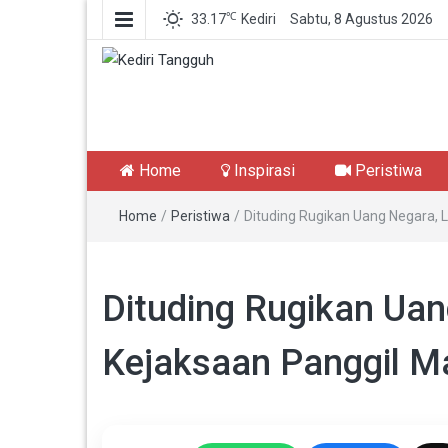
℃
33.17
Kediri
Sabtu, 8 Agustus 2026
Kediri Tangguh
Berita Akurat Terpercaya
Home
Inspirasi
Peristiwa
Home
/
Peristiwa
/
Dituding Rugikan Uang Negara, 
Dituding Rugikan Ua
Kejaksaan Panggil M