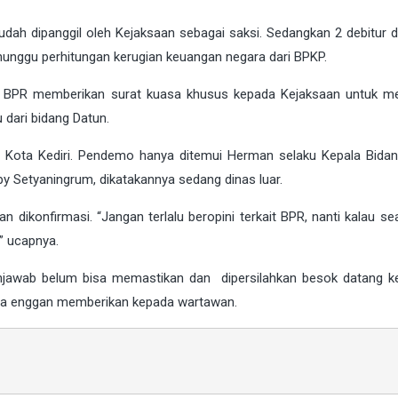
udah dipanggil oleh Kejaksaan sebagai saksi. Sedangkan 2 debitur 
nunggu perhitungan kerugian keuangan negara dari BPKP.
hak BPR memberikan surat kuasa khusus kepada Kejaksaan untuk m
 dari bidang Datun.
 Kota Kediri. Pendemo hanya ditemui Herman selaku Kepala Bidan
y Setyaningrum, dikatakannya sedang dinas luar.
 dikonfirmasi. “Jangan terlalu beropini terkait BPR, nanti kalau se
,” ucapnya.
njawab belum bisa memastikan dan dipersilahkan besok datang ke
juga enggan memberikan kepada wartawan.