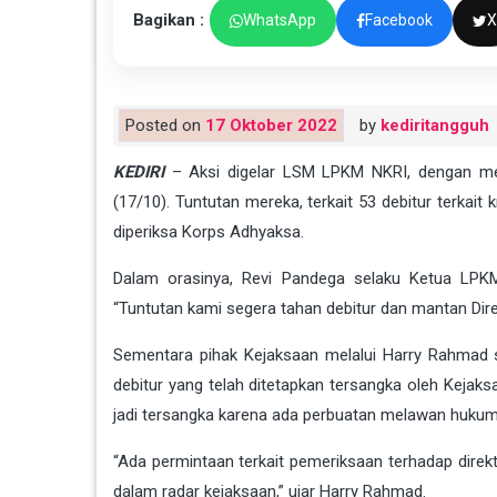
Bagikan :
WhatsApp
Facebook
X
Posted on
17 Oktober 2022
by
kediritangguh
KEDIRI
– Aksi digelar LSM LPKM NKRI, dengan men
(17/10). Tuntutan mereka, terkait 53 debitur terkait
diperiksa Korps Adhyaksa.
Dalam orasinya, Revi Pandega selaku Ketua LPKM
“Tuntutan kami segera tahan debitur dan mantan Dire
Sementara pihak Kejaksaan melalui Harry Rahmad s
debitur yang telah ditetapkan tersangka oleh Kejaksa
jadi tersangka karena ada perbuatan melawan hukum
“Ada permintaan terkait pemeriksaan terhadap direk
dalam radar kejaksaan,” ujar Harry Rahmad.