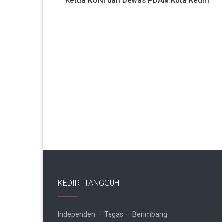
Ketua KONI dan Dewas PDAM Kota Kediri
pos
KEDIRI TANGGUH
Independen – Tegas – Berimbang