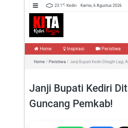
℃
23.1
Kediri
Kamis, 6 Agustus 2026
Kediri Tangguh
Berita Akurat Terpercaya
Home
Inspirasi
Peristiwa
Home
/
Peristiwa
/
Janji Bupati Kediri Ditagih Lagi,
Janji Bupati Kediri Dit
Guncang Pemkab!