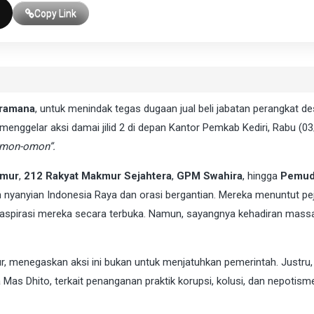
Copy Link
Pramana
, untuk menindak tegas dugaan jual beli jabatan perangkat de
menggelar aksi damai jilid 2 di depan Kantor Pemkab Kediri, Rabu (03
mon-omon”.
imur
,
212 Rakyat Makmur Sejahtera
,
GPM Swahira
, hingga
Pemu
 nyanyian Indonesia Raya dan orasi bergantian. Mereka menuntut pe
aspirasi mereka secara terbuka. Namun, sayangnya kehadiran massa
r, menegaskan aksi ini bukan untuk menjatuhkan pemerintah. Justru
a Mas Dhito, terkait penanganan praktik korupsi, kolusi, dan nepotism