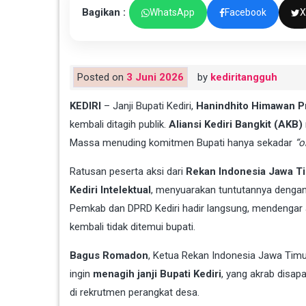
Bagikan :
WhatsApp
Facebook
X
Posted on
3 Juni 2026
by
kediritangguh
KEDIRI
– Janji Bupati Kediri,
Hanindhito Himawan 
kembali ditagih publik.
Aliansi Kediri Bangkit (AKB)
Massa menuding komitmen Bupati hanya sekadar
“o
Ratusan peserta aksi dari
Rekan Indonesia Jawa T
Kediri Intelektual
, menyuarakan tuntutannya dengan
Pemkab dan DPRD Kediri hadir langsung, mendengar 
kembali tidak ditemui bupati.
Bagus Romadon
, Ketua Rekan Indonesia Jawa Timu
ingin
menagih janji Bupati Kediri
, yang akrab disap
di rekrutmen perangkat desa.