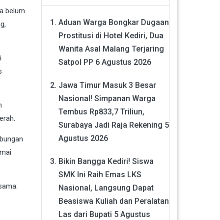
ga belum
Aduan Warga Bongkar Dugaan
g,
Prostitusi di Hotel Kediri, Dua
Wanita Asal Malang Terjaring
i
Satpol PP
6 Agustus 2026
s
Jawa Timur Masuk 3 Besar
Nasional! Simpanan Warga
n
Tembus Rp833,7 Triliun,
erah.
Surabaya Jadi Raja Rekening
5
Agustus 2026
abungan
amai
Bikin Bangga Kediri! Siswa
SMK Ini Raih Emas LKS
sama:
Nasional, Langsung Dapat
Beasiswa Kuliah dan Peralatan
Las dari Bupati
5 Agustus