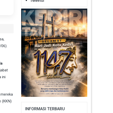
Televisi
sa,
/06).
da
jabat
 ini
, mereka
e (KKN)
INFORMASI TERBARU