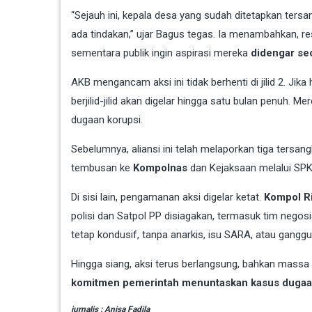
“Sejauh ini, kepala desa yang sudah ditetapkan ter
ada tindakan,” ujar Bagus tegas. Ia menambahkan, 
sementara publik ingin aspirasi mereka
didengar se
AKB mengancam aksi ini tidak berhenti di jilid 2. Ji
berjilid-jilid akan digelar hingga satu bulan penuh.
dugaan korupsi.
Sebelumnya, aliansi ini telah melaporkan tiga tersa
tembusan ke
Kompolnas
dan Kejaksaan melalui SPKT
Di sisi lain, pengamanan aksi digelar ketat.
Kompol R
polisi dan Satpol PP disiagakan, termasuk tim nego
tetap kondusif, tanpa anarkis, isu SARA, atau ganggu
Hingga siang, aksi terus berlangsung, bahkan mass
komitmen pemerintah menuntaskan kasus dugaan
jurnalis : Anisa Fadila