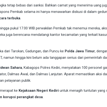
sangka tetap bebas dari sanksi. Bahkan camat yang menerima uang ju
respons Pemkab selama ini hanya menawarkan diskusi di dalam gedun
cara terbuka
.
ka hingga pukul 17.00 WIB perwakilan Pemkab tak menemui mereka, aks
 Mereka juga berencana mendatangi kantor kecamatan yang terkait kasu
ngka dari Tarokan, Gadungan, dan Puncu ke
Polda Jawa Timur
, denga
, namun hingga kini belum ada tanggapan serius dari pemerintah da
idwan Sahara
, Kabagops Polres Kediri, menyatakan 100 personel g
siator, Dalmas Awal, dan Dalmas Lanjutan. Aparat memastikan aksi d
an pelayanan publik.
a merapat ke
Kejaksaan Negeri Kediri
untuk menagih tuntutan yang 
 korupsi perangkat desa
.