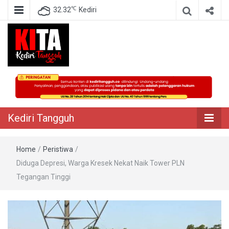
℃
32.32
Kediri
Berita Akurat Terpercaya
Kediri Tangguh
Kediri Tangguh
Home
/
Peristiwa
/
Diduga Depresi, Warga Kresek Nekat Naik Tower PLN
Tegangan Tinggi