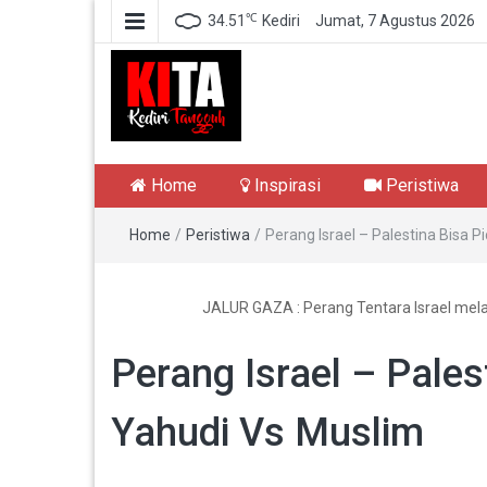
℃
34.51
Kediri
Jumat, 7 Agustus 2026
Kediri Tangguh
Berita Akurat Terpercaya
Home
Inspirasi
Peristiwa
Home
/
Peristiwa
/
Perang Israel – Palestina Bisa 
JALUR GAZA : Perang Tentara Israel mel
Perang Israel – Pale
Yahudi Vs Muslim