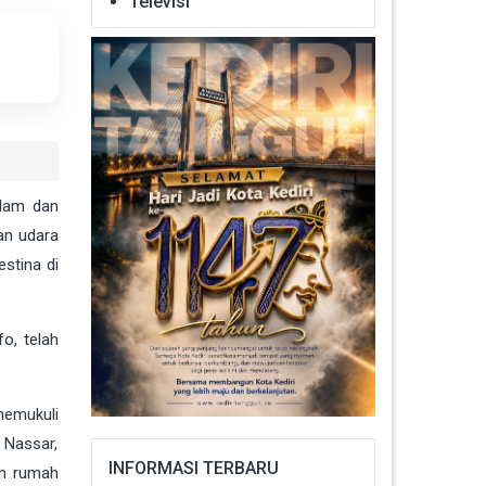
Televisi
alam dan
an udara
stina di
o, telah
memukuli
 Nassar,
INFORMASI TERBARU
an rumah