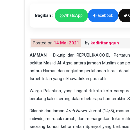
Bagikan :
WhatsApp
Facebook
X
Posted on
14 Mei 2021
by
kediritangguh
AMMAN
– Dikutip dari REPUBLIKA.CO.ID, Pertarun
sekitar Masjid Al-Aqsa antara jamaah Muslim dan po
antara Hamas dan angkatan pertahanan Israel dapat 
Israel. Inilah yang dikhawatirkan para ahli.
Warga Palestina, yang tinggal di kota-kota campur
berulang kali diserang dalam beberapa hari terakhir.
Dilansir dari laman
Arab News
, Jumat (14/5), massa
individu, merusak rumah, dan menargetkan toko mili
seorang konsul kehormatan Spanyol yang berbasis d