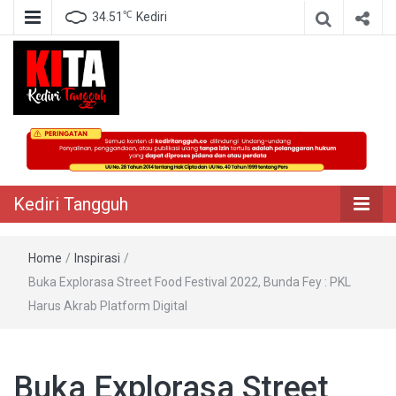
℃
34.51
Kediri
Berita Akurat Terpercaya
Kediri Tangguh
Kediri Tangguh
Home
/
Inspirasi
/
Buka Explorasa Street Food Festival 2022, Bunda Fey : PKL
Harus Akrab Platform Digital
Buka Explorasa Street