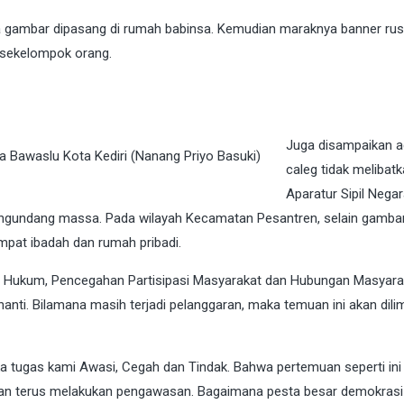
gambar dipasang di rumah babinsa. Kemudian maraknya banner rus
 sekelompok orang.
Juga disampaikan a
la Bawaslu Kota Kediri (Nanang Priyo Basuki)
caleg tidak melibat
Aparatur Sipil Negar
mengundang massa. Pada wilayah Kecamatan Pesantren, selain gamba
mpat ibadah dan rumah pribadi.
visi Hukum, Pencegahan Partisipasi Masyarakat dan Hubungan Masyara
nti. Bilamana masih terjadi pelanggaran, maka temuan ini akan dil
a tugas kami Awasi, Cegah dan Tindak. Bahwa pertemuan seperti ini
an terus melakukan pengawasan. Bagaimana pesta besar demokrasi 