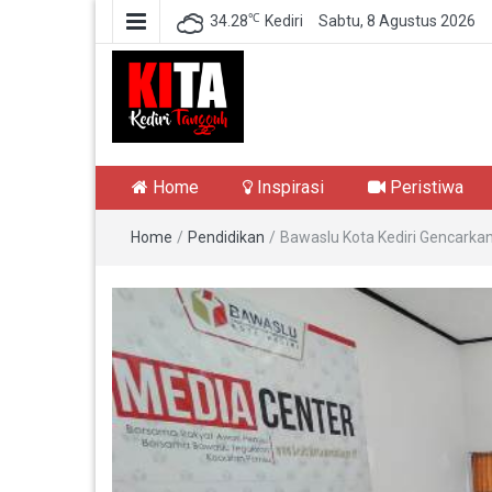
℃
34.28
Kediri
Sabtu, 8 Agustus 2026
Kediri Tangguh
Berita Akurat Terpercaya
Home
Inspirasi
Peristiwa
Home
/
Pendidikan
/
Bawaslu Kota Kediri Gencarka