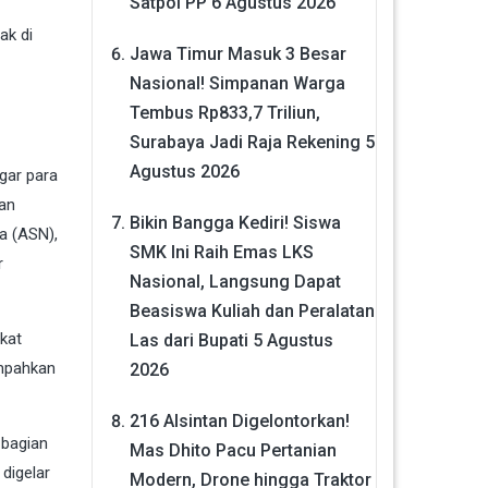
Satpol PP
6 Agustus 2026
ak di
Jawa Timur Masuk 3 Besar
Nasional! Simpanan Warga
Tembus Rp833,7 Triliun,
Surabaya Jadi Raja Rekening
5
Agustus 2026
gar para
kan
Bikin Bangga Kediri! Siswa
a (ASN),
SMK Ini Raih Emas LKS
r
Nasional, Langsung Dapat
Beasiswa Kuliah dan Peralatan
kat
Las dari Bupati
5 Agustus
impahkan
2026
216 Alsintan Digelontorkan!
 bagian
Mas Dhito Pacu Pertanian
digelar
Modern, Drone hingga Traktor