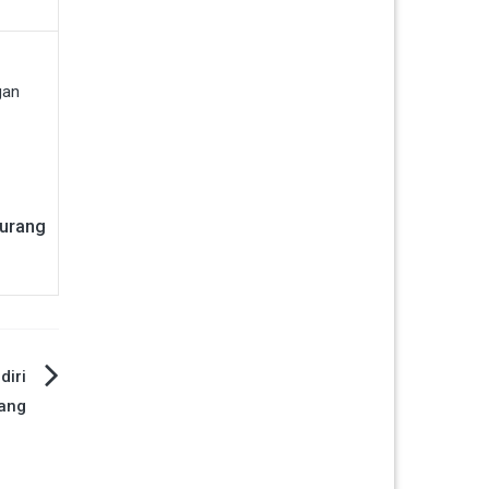
Kurang
diri
ang