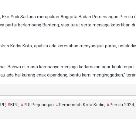
pol, Eko Yudi Sartana merupakan Anggota Badan Pemenangan Pemilu (
 partai berlambang Banteng, siap turut serta menjaga ketertiban di
res Kediri Kota, apabila ada keresahan menyangkut partai, untuk di
ai. Bahwa di masa kampanye menjaga kedamaian agar tidak terjadi
 ada hal kurang enak dipandang, bantu kami menginggatkan,” tera
PP
,
KPU
,
PDI Perjuangan
,
Pemerintah Kota Kediri
,
Pemilu 2024
,