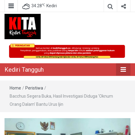
℃
34.28
Kediri
Berita Akurat Terpercaya
Kediri Tangguh
Kediri Tangguh
Home
/
Peristiwa
/
Bacchus Segera Buka, Hasil Investigasi Diduga ‘Oknum
Orang Dalam’ Bantu Urus Ijin