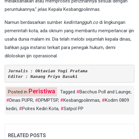
melaksanakan atau memproses perizinannya sesuai dengan
peruntukannya,” jelas Kepala Kesbangpolinmas.
Namun berdasarkan sumber
kediritangguh.co
di lingkungan
pemerintah kota, ada oknum yang membantu memperlancar ijin
usaha dunia malam ini. Dia telah melobi sejumlah kepala dinas,
bahkan juga instansi terkait para penegak hukum, demi
diloloskan ijin operasional.
Jurnalis : Oktavian Yogi Pratama
Editor : Nanang Priyo Basuki
Peristiwa
Posted in
Tagged
Bacchus Poll and Launge
,
Dinas PUPR
,
DPMPTSP
,
Kesbangpolinmas
,
Kodim 0809
kediri
,
Polres Kediri Kota
,
Satpol PP
RELATED POSTS