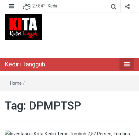
℃
27.84
Kediri
Berita Akurat Terpercaya
Kediri Tangguh
Kediri Tangguh
Home
/
Tag:
DPMPTSP