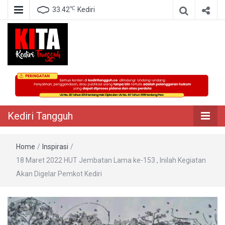
℃
33.42
Kediri
Berita Akurat Terpercaya
Kediri Tangguh
Kediri Tangguh
Home
/
Inspirasi
/
18 Maret 2022 HUT Jembatan Lama ke-153 , Inilah Kegiatan
Akan Digelar Pemkot Kediri