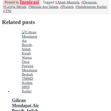
Inspirasi
Posted in
Tagged
Abah Mustofa
,
Denpom
,
Gereja Merah
,
Musala Ass Salam
,
Prajurit
,
Subdenpom Kediri
,
TNI
Related posts
Giliran
Mendapat Air
Bersih, Inilah