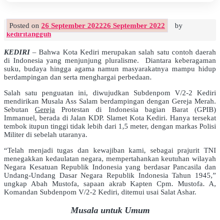
Posted on
26 September 2022
26 September 2022
by
kediritangguh
KEDIRI
– Bahwa Kota Kediri merupakan salah satu contoh daerah
di Indonesia yang menjunjung pluralisme. Diantara keberagaman
suku, budaya hingga agama namun masyarakatnya mampu hidup
berdampingan dan serta menghargai perbedaan.
Salah satu penguatan ini, diwujudkan Subdenpom V/2-2 Kediri
mendirikan Musala Ass Salam berdampingan dengan Gereja Merah.
Sebutan
Gereja
Protestan di Indonesia bagian Barat (GPIB)
Immanuel, berada di Jalan KDP. Slamet Kota Kediri. Hanya tersekat
tembok itupun tinggi tidak lebih dari 1,5 meter, dengan markas Polisi
Militer di sebelah utaranya.
“Telah menjadi tugas dan kewajiban kami, sebagai prajurit TNI
menegakkan kedaulatan negara, mempertahankan keutuhan wilayah
Negara Kesatuan Republik Indonesia yang berdasar Pancasila dan
Undang-Undang Dasar Negara Republik Indonesia Tahun 1945,”
ungkap Abah Mustofa, sapaan akrab Kapten Cpm. Mustofa. A,
Komandan Subdenpom V/2-2 Kediri, ditemui usai Salat Ashar.
Musala untuk Umum