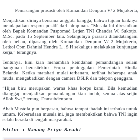
Pemasangan prasasti oleh Komandan Denpom V/ 2 Mojokerto, 
Menjadikan dirinya bersama anggota bangga, bahwa tujuan baiknya
mendapatkan respon positif dari pimpinan. “Musala ini diresmikan
oleh Bapak Komandan Puspomad Letjen TNI Chandra W. Sukotjo,
M.Sc. pada 15 September lalu. Selanjutnya prasasti ditandatangani
oleh beliau, dipasang oleh Komandan Denpom V/ 2 Mojokerto,
Letkol Cpm Dahnial Hendra L., S.H sekaligus melakukan kunjungan
kerja,” terangnya.
Tentunya, kini kian menambah keindahan pemandangan selain
bangunan berasitektur Eropa peninggalan Pemerintah Hindia
Belanda. Ketika matahari mulai terbenam, terlihat beberapa anak
muda, mengabadikan dengan camera DSLR dan telepon genggam.
“Hijau biru merupakan warna khas korps kami. Bila kemudian
dianggap menjadikan pemandangan kian indah, semua atas seijin
Alloh Swt,” terang Dansubdenpom.
Abah Mustofa pun berpesan, bahwa tempat ibadah ini terbuka untuk
umum. Keberadaan musala ini, juga membuktikan bahwa TNI ingin
selalu berada di tengah masyarakat.
Editor : Nanang Priyo Basuki