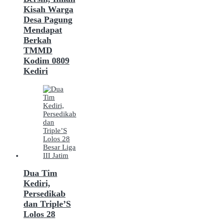
Kisah Warga
Desa Pagung
Mendapat
Berkah
TMMD
Kodim 0809
Kediri
Dua Tim
Kediri,
Persedikab
dan Triple’S
Lolos 28