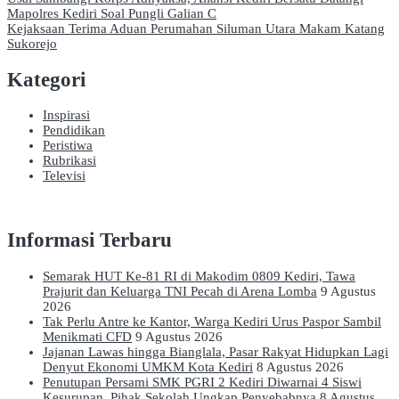
Navigasi
Mapolres Kediri Soal Pungli Galian C
pos
Kejaksaan Terima Aduan Perumahan Siluman Utara Makam Katang
Sukorejo
Kategori
Inspirasi
Pendidikan
Peristiwa
Rubrikasi
Televisi
Informasi Terbaru
Semarak HUT Ke-81 RI di Makodim 0809 Kediri, Tawa
Prajurit dan Keluarga TNI Pecah di Arena Lomba
9 Agustus
2026
Tak Perlu Antre ke Kantor, Warga Kediri Urus Paspor Sambil
Menikmati CFD
9 Agustus 2026
Jajanan Lawas hingga Bianglala, Pasar Rakyat Hidupkan Lagi
Denyut Ekonomi UMKM Kota Kediri
8 Agustus 2026
Penutupan Persami SMK PGRI 2 Kediri Diwarnai 4 Siswi
Kesurupan, Pihak Sekolah Ungkap Penyebabnya
8 Agustus