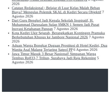
2026
Catatan Redaksional ; Belajar di Luar Kelas Malah Beban
Biaya? Mengulas Polemik SKAL di Kediri Secara Objektif
7
Agustus 2026
Dari Guru Bengkel Jadi Kepala Sekolah Inspiratif, H.
Muhammad Darusalam Sulap SMKN 1 Semen Jadi Pusat
Inovasi Ketahanan Pangan
7 Agustus 2026
Kota Kediri Ukir Sejarah, Berangkatkan Kontingen Pramuka
Berkebutuhan Khusus ke Jambore Nasional 2026
7 Agustus
2026
Aduan Warga Bongkar Dugaan Prostitusi di Hotel Kediri, Dua
Wanita Asal Malang Terjaring Satpol PP
6 Agustus 2026
Jawa Timur Masuk 3 Besar Nasional! Simpanan Warga
Tembus Rp833,7 Triliun, Surabaya Jadi Raja Rekening
5
Agustus 2026
Kediri Tangguh
Independen – Tegas – Berimbang
Copyright © 2026
Kediri Tangguh
. All rights reserved.