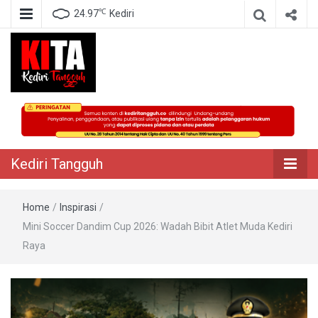
℃
24.97
Kediri
Berita Akurat Terpercaya
Kediri Tangguh
Kediri Tangguh
Home
/
Inspirasi
/
Mini Soccer Dandim Cup 2026: Wadah Bibit Atlet Muda Kediri
Raya