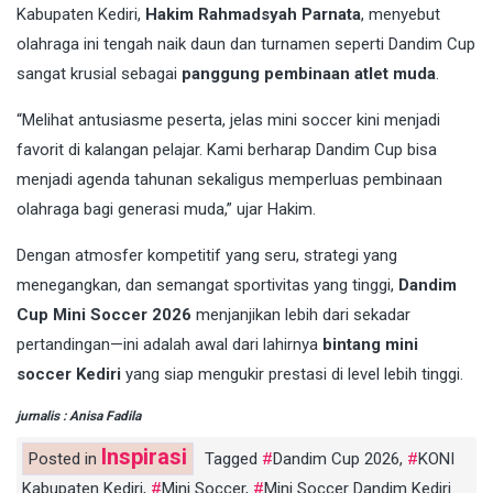
Kabupaten Kediri,
Hakim Rahmadsyah Parnata
, menyebut
olahraga ini tengah naik daun dan turnamen seperti Dandim Cup
sangat krusial sebagai
panggung pembinaan atlet muda
.
“Melihat antusiasme peserta, jelas mini soccer kini menjadi
favorit di kalangan pelajar. Kami berharap Dandim Cup bisa
menjadi agenda tahunan sekaligus memperluas pembinaan
olahraga bagi generasi muda,” ujar Hakim.
Dengan atmosfer kompetitif yang seru, strategi yang
menegangkan, dan semangat sportivitas yang tinggi,
Dandim
Cup Mini Soccer 2026
menjanjikan lebih dari sekadar
pertandingan—ini adalah awal dari lahirnya
bintang mini
soccer Kediri
yang siap mengukir prestasi di level lebih tinggi.
jurnalis : Anisa Fadila
Inspirasi
Posted in
Tagged
Dandim Cup 2026
,
KONI
Kabupaten Kediri
,
Mini Soccer
,
Mini Soccer Dandim Kediri