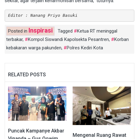
sekitar, agar terjalin keharmonisan bersama,” tuturnya.
Editor : Nanang Priyo Basuki
Inspirasi
Posted in
Tagged
Ketua RT meninggal
terbakar
,
Kompol Siswandi Kapolsekta Pesantren
,
Korban
kebakaran warga pakunden
,
Polres Kediri Kota
RELATED POSTS
Puncak Kampanye Akbar
Mengenal Ruang Rawat
Vinanda – Gus Qowim,