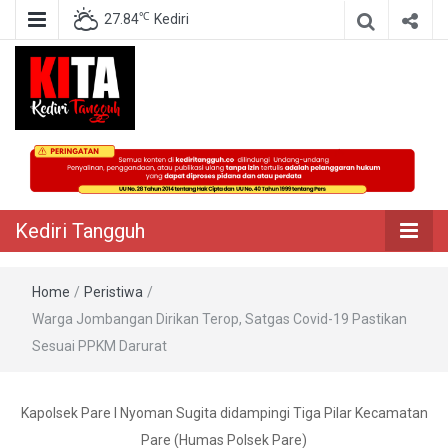
℃
27.84
Kediri
Berita Akurat Terpercaya
Kediri Tangguh
Kediri Tangguh
Home
/
Peristiwa
/
Warga Jombangan Dirikan Terop, Satgas Covid-19 Pastikan
Sesuai PPKM Darurat
Kapolsek Pare I Nyoman Sugita didampingi Tiga Pilar Kecamatan
Pare (Humas Polsek Pare)