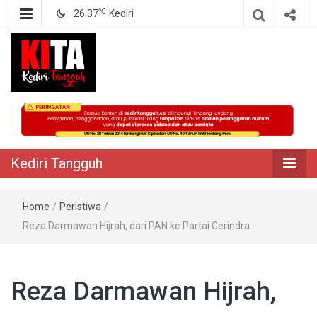
℃
26.37
Kediri
Berita Akurat Terpercaya
Kediri Tangguh
Kediri Tangguh
Home
/
Peristiwa
/
Reza Darmawan Hijrah, dari PAN ke Partai Gerindra
Reza Darmawan Hijrah,