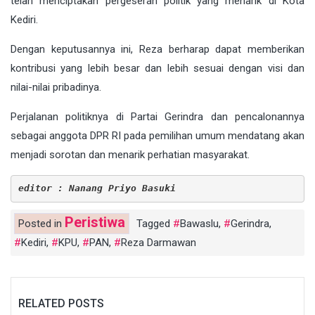
telah menciptakan pergeseran politik yang menarik di Kota
Kediri.
Dengan keputusannya ini, Reza berharap dapat memberikan
kontribusi yang lebih besar dan lebih sesuai dengan visi dan
nilai-nilai pribadinya.
Perjalanan politiknya di Partai Gerindra dan pencalonannya
sebagai anggota DPR RI pada pemilihan umum mendatang akan
menjadi sorotan dan menarik perhatian masyarakat.
editor : Nanang Priyo Basuki
Peristiwa
Posted in
Tagged
Bawaslu
,
Gerindra
,
Kediri
,
KPU
,
PAN
,
Reza Darmawan
RELATED POSTS