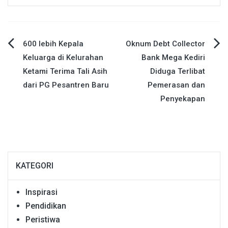
Navigasi
600 lebih Kepala
Oknum Debt Collector
Keluarga di Kelurahan
Bank Mega Kediri
pos
Ketami Terima Tali Asih
Diduga Terlibat
dari PG Pesantren Baru
Pemerasan dan
Penyekapan
KATEGORI
Inspirasi
Pendidikan
Peristiwa