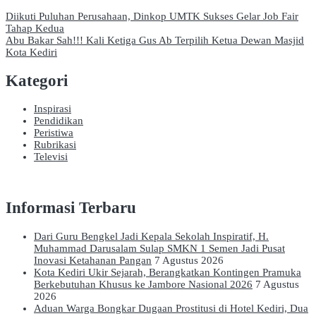
Navigasi
Diikuti Puluhan Perusahaan, Dinkop UMTK Sukses Gelar Job Fair
Tahap Kedua
pos
Abu Bakar Sah!!! Kali Ketiga Gus Ab Terpilih Ketua Dewan Masjid
Kota Kediri
Kategori
Inspirasi
Pendidikan
Peristiwa
Rubrikasi
Televisi
Informasi Terbaru
Dari Guru Bengkel Jadi Kepala Sekolah Inspiratif, H.
Muhammad Darusalam Sulap SMKN 1 Semen Jadi Pusat
Inovasi Ketahanan Pangan
7 Agustus 2026
Kota Kediri Ukir Sejarah, Berangkatkan Kontingen Pramuka
Berkebutuhan Khusus ke Jambore Nasional 2026
7 Agustus
2026
Aduan Warga Bongkar Dugaan Prostitusi di Hotel Kediri, Dua