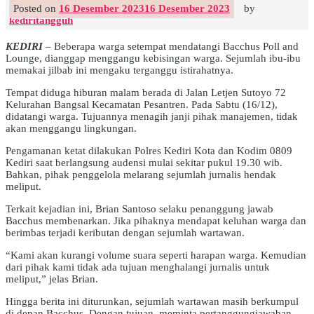
Posted on
16 Desember 2023
16 Desember 2023
by
kediritangguh
KEDIRI
– Beberapa warga setempat mendatangi Bacchus Poll and
Lounge, dianggap menggangu kebisingan warga. Sejumlah ibu-ibu
memakai jilbab ini mengaku terganggu istirahatnya.
Tempat diduga hiburan malam berada di Jalan Letjen Sutoyo 72
Kelurahan Bangsal Kecamatan Pesantren. Pada Sabtu (16/12),
didatangi warga. Tujuannya menagih janji pihak manajemen, tidak
akan menggangu lingkungan.
Pengamanan ketat dilakukan Polres Kediri Kota dan Kodim 0809
Kediri saat berlangsung audensi mulai sekitar pukul 19.30 wib.
Bahkan, pihak penggelola melarang sejumlah jurnalis hendak
meliput.
Terkait kejadian ini, Brian Santoso selaku penanggung jawab
Bacchus membenarkan. Jika pihaknya mendapat keluhan warga dan
berimbas terjadi keributan dengan sejumlah wartawan.
“Kami akan kurangi volume suara seperti harapan warga. Kemudian
dari pihak kami tidak ada tujuan menghalangi jurnalis untuk
meliput,” jelas Brian.
Hingga berita ini diturunkan, sejumlah wartawan masih berkumpul
di depan Bacchus. Dengan tujuan, meminta pertanggungjawaban