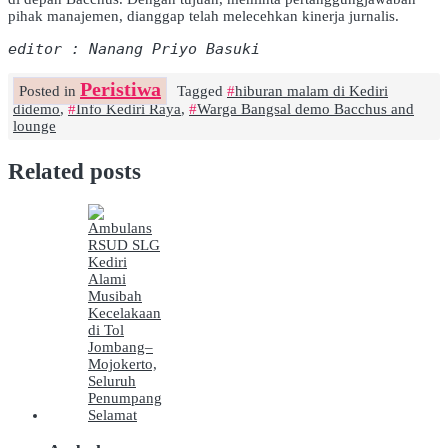
pihak manajemen, dianggap telah melecehkan kinerja jurnalis.
editor : Nanang Priyo Basuki
Peristiwa
Posted in
Tagged
hiburan malam di Kediri
didemo
,
Info Kediri Raya
,
Warga Bangsal demo Bacchus and
lounge
Related posts