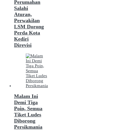
Perumahan
Salahi
Aturan,
Perwakilan
LSM Dorong
Perda Kota
Kediri
Direvisi
Malam Ini
Demi Tiga
Poin, Semua
Tiket Ludes
Diborong
Persikmania