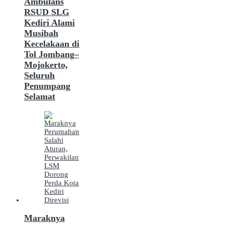
Ambulans
RSUD SLG
Kediri Alami
Musibah
Kecelakaan di
Tol Jombang–
Mojokerto,
Seluruh
Penumpang
Selamat
Maraknya