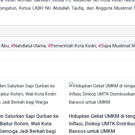
ta Kediri Ahmad Jainudin, Ketua PC Muslimat NU Kota Kediri Nurul 
bingatun, Ketua LKBH NU Abdullah Taufiq, dan Anggota Muslimat
 Abu
,
Nahdlatul Ulama
,
Pemerintah Kota Kediri
,
Sapa Muslimat 
en Salurkan Sapi Qurban ke
Hidupkan Geliat UMKM di ten
Baitur Rohim, Wali Kota
Inflasi, Dinkop UMTK Distribu
: Semoga Jadi Berkah bagi
Bansos untuk UMKM