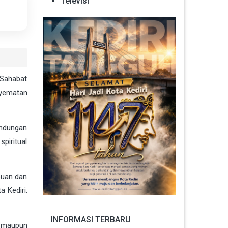
Televisi
 Sahabat
nyematan
indungan
piritual
puan dan
 Kediri.
INFORMASI TERBARU
h maupun