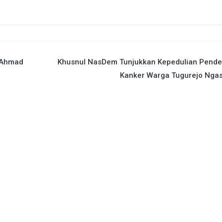
a Ahmad
Khusnul NasDem Tunjukkan Kepedulian Pender
Kanker Warga Tugurejo Nga