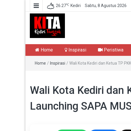
℃
26.27
Kediri
Sabtu, 8 Agustus 2026
Kediri Tangguh
Berita Akurat Terpercaya
Home
Inspirasi
Peristiwa
Home
/
Inspirasi
/
Wali Kota Kediri dan Ketua TP P
Wali Kota Kediri dan
Launching SAPA MU