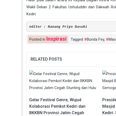
Hadir pula dalam acara ini Kepala Bagian Kesra Ko
Wakil Dekan 2 Fakultas Ushuluddin dan Dakwah Ro
Kediri.
editor : Nanang Priyo Basuki
Inspirasi
Posted in
Tagged
Bunda Fey
,
Mas
RELATED POSTS
Gelar Festival Genre, Wujud
Presid
Kolaborasi Pemkot Kediri dan
Masjid 
BKKBN Provinsi Jatim Cegah
Kediri