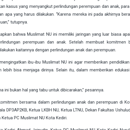
kan kasus yang menyangkut perlindungan perempuan dan anak, para
n apa yang harus dilakukan. “Karena mereka ini pada akhirnya ber
an,” tutupnya.
pkan bahwa Muslimat NU ini memiliki jaringan yang luar biasa apal
rlindungan perempuan dan anak. Setelah membuat komitmen 
 dilakukan kaitannya dengan perlindungan anak dan perempuan.
lu mengingatkan ibu-ibu Muslimat NU ini agar memberikan pendidikan
 lebih bisa menjaga dirinya. Selain itu, dalam memberikan edukasi
ni bukan hal yang tabu untuk dibicarakan,” pesannya.
 komitmen bersama dalam perlindungan anak dan perempuan di Kot
epala DP3AP2KB, Ketua LKBH NU, Ketua LTNU, Dekan Fakultas Ushulud
an Ketua PC Muslimat NU Kota Kediri.