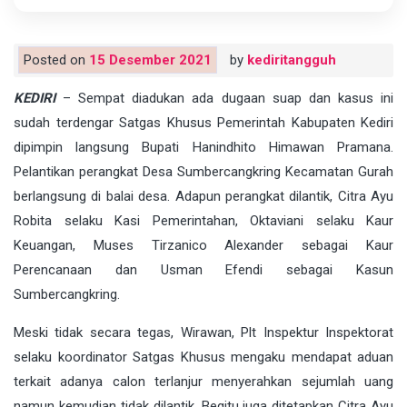
Posted on
15 Desember 2021
by
kediritangguh
KEDIRI
– Sempat diadukan ada dugaan suap dan kasus ini
sudah terdengar Satgas Khusus Pemerintah Kabupaten Kediri
dipimpin langsung Bupati Hanindhito Himawan Pramana.
Pelantikan perangkat Desa Sumbercangkring Kecamatan Gurah
berlangsung di balai desa. Adapun perangkat dilantik, Citra Ayu
Robita selaku Kasi Pemerintahan, Oktaviani selaku Kaur
Keuangan, Muses Tirzanico Alexander sebagai Kaur
Perencanaan dan Usman Efendi sebagai Kasun
Sumbercangkring.
Meski tidak secara tegas, Wirawan, Plt Inspektur Inspektorat
selaku koordinator Satgas Khusus mengaku mendapat aduan
terkait adanya calon terlanjur menyerahkan sejumlah uang
namun kemudian tidak dilantik. Begitu juga ditetapkan Citra Ayu