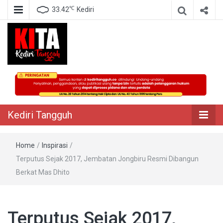
℃
33.42
Kediri
Berita Akurat Terpercaya
Kediri Tangguh
Kediri Tangguh
Home
/
Inspirasi
/
Terputus Sejak 2017, Jembatan Jongbiru Resmi Dibangun
Berkat Mas Dhito
Terputus Sejak 2017,