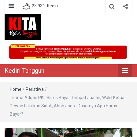
℃
23.93
Kediri
Berita Akurat Terpercaya
Kediri Tangguh
Kediri Tangguh
Home
/
Peristiwa
/
Terima Aduan PKL Harus Bayar Tempat Jualan, Wakil Ketua
Dewan Lakukan Sidak, Abah Jono : Dasarnya Apa Harus
Bayar?