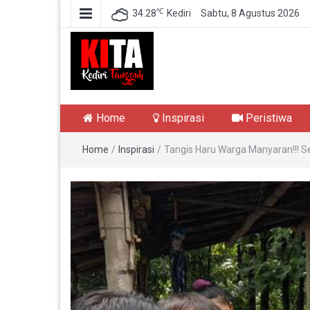
℃
34.28
Kediri
Sabtu, 8 Agustus 2026
Kediri Tangguh
Berita Akurat Terpercaya
Home
Inspirasi
Peristiwa
Home
/
Inspirasi
/
Tangis Haru Warga Manyaran!!! S