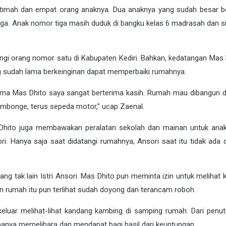
 Fatimah dan empat orang anaknya. Dua anaknya yang sudah besar be
a. Anak nomor tiga masih duduk di bangku kelas 6 madrasah dan s
ngi orang nomor satu di Kabupaten Kediri. Bahkan, kedatangan Mas D
 sudah lama berkeinginan dapat memperbaiki rumahnya.
 sama Mas Dhito saya sangat berterima kasih. Rumah mau dibangun 
rombonge, terus sepeda motor,” ucap Zaenal.
 Dhito juga membawakan peralatan sekolah dan mainan untuk ana
ri. Hanya saja saat didatangi rumahnya, Ansori saat itu tidak ada 
ng tak lain Istri Ansori. Mas Dhito pun meminta izin untuk melihat 
 rumah itu pun terlihat sudah doyong dan terancam roboh.
luar melihat-lihat kandang kambing di samping rumah. Dari penutu
hanya memelihara dan mendapat bagi hasil dari keuntungan.