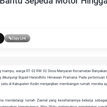
i Bantu Sepeda Motor Hingg
Copy Link
ng mampu, warga RT. 02 RW. 02 Desa Manyaran Kecamatan Banyaka
g dikunjungi Bupati Hanindhito Himawan Pramana. Pada pertemuan t
 satu di Kabupaten Kediri menjanjikan membangun rumah mereka ag
tama mendatangi rumah Zaenal yang kesehariannya bekerja sebagai
enyampaikan keinginannya, Mas Dhito melanjutnya mendatangi ruma