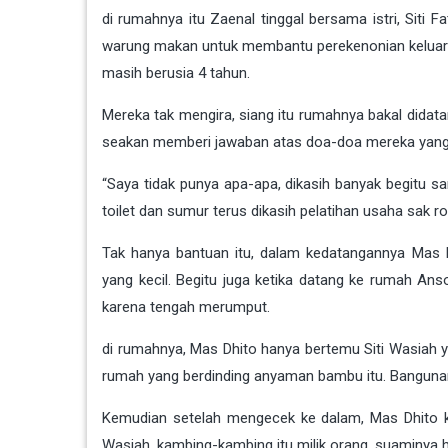
di rumahnya itu Zaenal tinggal bersama istri, Siti
warung makan untuk membantu perekenonian keluarg
masih berusia 4 tahun.
Mereka tak mengira, siang itu rumahnya bakal didata
seakan memberi jawaban atas doa-doa mereka yang
“Saya tidak punya apa-apa, dikasih banyak begitu
toilet dan sumur terus dikasih pelatihan usaha sak 
Tak hanya bantuan itu, dalam kedatangannya Mas
yang kecil. Begitu juga ketika datang ke rumah Anso
karena tengah merumput.
di rumahnya, Mas Dhito hanya bertemu Siti Wasiah ya
rumah yang berdinding anyaman bambu itu. Bangunan
Kemudian setelah mengecek ke dalam, Mas Dhito ke
Wasiah, kambing-kambing itu milik orang, suaminya 