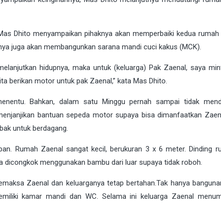
, Mas Dhito menyampaikan pihaknya akan memperbaiki kedua rumah i
ihaknya juga akan membangunkan sarana mandi cuci kakus (MCK).
 melanjutkan hidupnya, maka untuk (keluarga) Pak Zaenal, saya min
kita berikan motor untuk pak Zaenal,” kata Mas Dhito.
 menentu. Bahkan, dalam satu Minggu pernah sampai tidak men
o menjanjikan bantuan sepeda motor supaya bisa dimanfaatkan Zaen
obak untuk berdagang.
an. Rumah Zaenal sangat kecil, berukuran 3 x 6 meter. Dinding 
a dicongkok menggunakan bambu dari luar supaya tidak roboh.
memaksa Zaenal dan keluarganya tetap bertahan.Tak hanya bangun
emiliki kamar mandi dan WC. Selama ini keluarga Zaenal menu