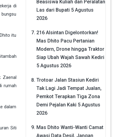
Beasiswa Kuliah dan Peralatan
kerja di
Las dari Bupati
5 Agustus
i bungsu
2026
216 Alsintan Digelontorkan!
hito itu
Mas Dhito Pacu Pertanian
Modern, Drone hingga Traktor
ditambah
Siap Ubah Wajah Sawah Kediri
5 Agustus 2026
k Zaenal
Trotoar Jalan Stasiun Kediri
di rumah
Tak Lagi Jadi Tempat Jualan,
Pemkot Terapkan Tiga Zona
Demi Pejalan Kaki
5 Agustus
ke dalam
2026
Mas Dhito Wanti-Wanti Camat
ran Siti
Awasi Data Desil, Jangan