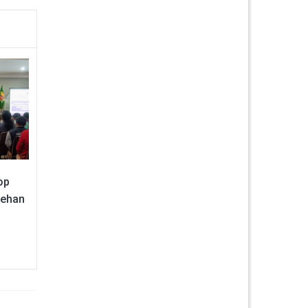
op
sehan