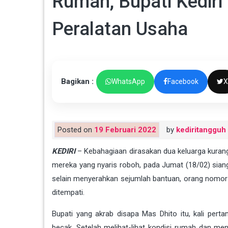
Rumah, Bupati Kedir
Peralatan Usaha
Bagikan :
WhatsApp
Facebook
X
Posted on
19 Februari 2022
by
kediritangguh
KEDIRI
– Kebahagiaan dirasakan dua keluarga kura
mereka yang nyaris roboh, pada Jumat (18/02) sian
selain menyerahkan sejumlah bantuan, orang nomor
ditempati.
Bupati yang akrab disapa Mas Dhito itu, kali per
becak. Setelah melihat-lihat kondisi rumah dan m