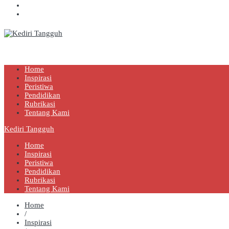
Kediri Tangguh
Berita Akurat Terpercaya
Home
Inspirasi
Peristiwa
Pendidikan
Rubrikasi
Tentang Kami
Kediri Tangguh
Home
Inspirasi
Peristiwa
Pendidikan
Rubrikasi
Tentang Kami
Home
/
Inspirasi