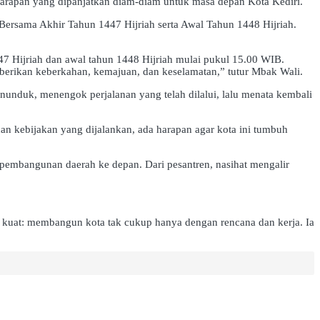
 harapan yang dipanjatkan diam-diam untuk masa depan Kota Kediri.
rsama Akhir Tahun 1447 Hijriah serta Awal Tahun 1448 Hijriah.
47 Hijriah dan awal tahun 1448 Hijriah mulai pukul 15.00 WIB.
berikan keberkahan, kemajuan, dan keselamatan,” tutur Mbak Wali.
nduk, menengok perjalanan yang telah dilalui, lalu menata kembali
an kebijakan yang dijalankan, ada harapan agar kota ini tumbuh
 pembangunan daerah ke depan. Dari pesantren, nasihat mengalir
sa kuat: membangun kota tak cukup hanya dengan rencana dan kerja. Ia