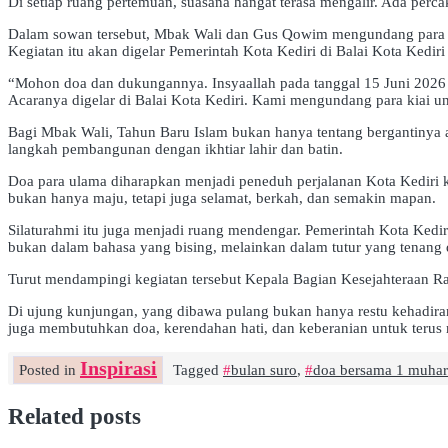
Di setiap ruang pertemuan, suasana hangat terasa mengalir. Ada per
Dalam sowan tersebut, Mbak Wali dan Gus Qowim mengundang para ul
Kegiatan itu akan digelar Pemerintah Kota Kediri di Balai Kota Kedi
“Mohon doa dan dukungannya. Insyaallah pada tanggal 15 Juni 2026 n
Acaranya digelar di Balai Kota Kediri. Kami mengundang para kiai u
Bagi Mbak Wali, Tahun Baru Islam bukan hanya tentang bergantinya 
langkah pembangunan dengan ikhtiar lahir dan batin.
Doa para ulama diharapkan menjadi peneduh perjalanan Kota Kediri ke
bukan hanya maju, tetapi juga selamat, berkah, dan semakin mapan.
Silaturahmi itu juga menjadi ruang mendengar. Pemerintah Kota Kedir
bukan dalam bahasa yang bising, melainkan dalam tutur yang tenang
Turut mendampingi kegiatan tersebut Kepala Bagian Kesejahteraan Ra
Di ujung kunjungan, yang dibawa pulang bukan hanya restu kehadiran 
juga membutuhkan doa, kerendahan hati, dan keberanian untuk terus
Inspirasi
Posted in
Tagged
bulan suro
,
doa bersama 1 muha
Related posts