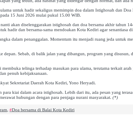
cakapan yang teduh, ada nasihat yang didengar dengan hormat, dan ada
ama untuk hadir sekaligus memimpin doa dalam Istighosah dan Doa Be
ri pada 15 Juni 2026 mulai pukul 15.00 WIB.
anti akan diselenggarakan istighosah dan doa bersama akhir tahun 14
ntuk hadir dan bersama-sama mendoakan Kota Kediri agar senantiasa di
angka dalam penanggalan. Momentum itu menjadi ruang jeda untuk menu
 depan. Sebab, di balik jalan yang dibangun, program yang disusun, d
i membuka telinga terhadap masukan para ulama, terutama terkait arah
 dan penuh kebijaksanaan.
kyat Sekretariat Daerah Kota Kediri, Yono Heryadi.
para kiai dalam acara istighosah. Lebih dari itu, ada pesan yang tera
 merawat hubungan dengan para penjaga nurani masyarakat.
(*)
rram
,
Doa bersama di Balai Kota Kediri