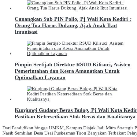
Canangkan Sub PIN Polio, Pj Wali Kota Kediri :
Orang Tua Harus Dukung, Ajak Anak Ikut
Imunisasi
Pimpin Sertijab Direktur RSUD Kilisuci, Asisten
Pemerintahan dan Kesra Amanatkan Untuk
Optimalkan Layanan
Kunjungi Gudang Beras Bulog, Pj Wali Kota Kedir
Pastikan Ketersediaan Stok Beras dan Kualitasnya
Navigasi
Dari Pendidikan hingga UMKM, Kampus Diajak Jadi Mitra Strategis 
Nasib Sembilan Desa Usai Puskesmas Tiron Banyakan Terbakar: Pel
pos