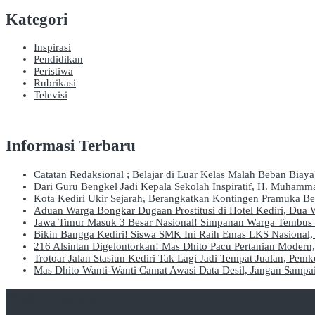
Kategori
Inspirasi
Pendidikan
Peristiwa
Rubrikasi
Televisi
Informasi Terbaru
Catatan Redaksional ; Belajar di Luar Kelas Malah Beban Biay
Dari Guru Bengkel Jadi Kepala Sekolah Inspiratif, H. Muham
Kota Kediri Ukir Sejarah, Berangkatkan Kontingen Pramuka B
Aduan Warga Bongkar Dugaan Prostitusi di Hotel Kediri, Dua W
Jawa Timur Masuk 3 Besar Nasional! Simpanan Warga Tembus R
Bikin Bangga Kediri! Siswa SMK Ini Raih Emas LKS Nasional, 
216 Alsintan Digelontorkan! Mas Dhito Pacu Pertanian Modern
Trotoar Jalan Stasiun Kediri Tak Lagi Jadi Tempat Jualan, Pem
Mas Dhito Wanti-Wanti Camat Awasi Data Desil, Jangan Samp
Kediri Tangguh