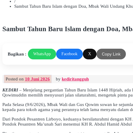
/
Sambut Tahun Baru Islam dengan Doa, Mbak Wali Undang Khu
Sambut Tahun Baru Islam dengan Doa, Mb
Bagikan :
WhatsApp
Facebook
X
Copy Link
Posted on
10 Juni 2026
by
kediritangguh
KEDIRI
– Menjelang pergantian Tahun Baru Islam 1448 Hijriah, ada 
Qowimuddin memilih menyusuri jalan silaturahmi, mengetuk pintu para
Pada Selasa (9/6/2026), Mbak Wali dan Gus Qowim sowan ke sejumlah
kepada para tokoh agama yang perannya telah lama menyatu dalam d
Dari Pondok Pesantren Lirboyo, keduanya bersilaturahmi dengan KH
Pondok Pesantren Ma’unah Sari menemui KH R. Abdul Hamid Abdul Qo