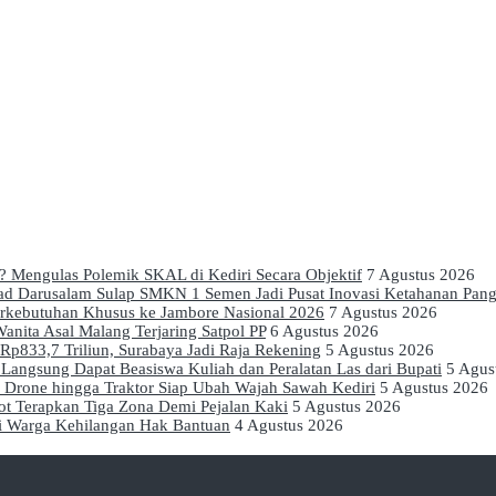
a? Mengulas Polemik SKAL di Kediri Secara Objektif
7 Agustus 2026
mad Darusalam Sulap SMKN 1 Semen Jadi Pusat Inovasi Ketahanan Pan
erkebutuhan Khusus ke Jambore Nasional 2026
7 Agustus 2026
anita Asal Malang Terjaring Satpol PP
6 Agustus 2026
p833,7 Triliun, Surabaya Jadi Raja Rekening
5 Agustus 2026
Langsung Dapat Beasiswa Kuliah dan Peralatan Las dari Bupati
5 Agus
, Drone hingga Traktor Siap Ubah Wajah Sawah Kediri
5 Agustus 2026
kot Terapkan Tiga Zona Demi Pejalan Kaki
5 Agustus 2026
ai Warga Kehilangan Hak Bantuan
4 Agustus 2026