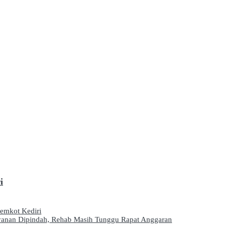
i
Pemkot Kediri
ayanan Dipindah, Rehab Masih Tunggu Rapat Anggaran