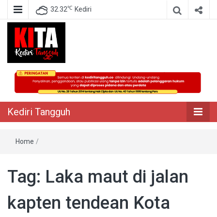
℃
32.32
Kediri
Berita Akurat Terpercaya
Kediri Tangguh
Kediri Tangguh
Home
/
Tag:
Laka maut di jalan
kapten tendean Kota