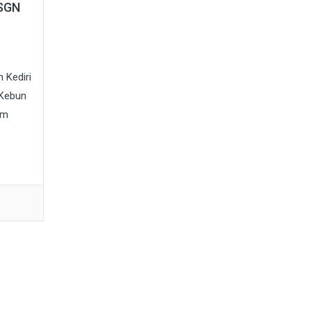
 SGN
 Kediri
 Kebun
am