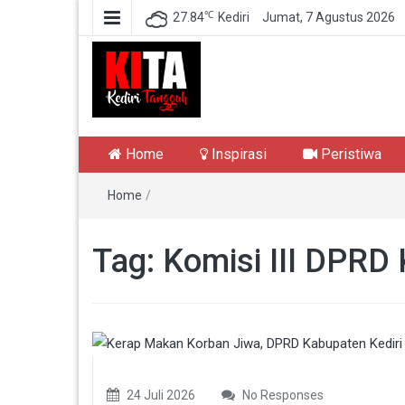
℃
27.84
Kediri
Jumat, 7 Agustus 2026
Kediri Tangguh
Berita Akurat Terpercaya
Home
Inspirasi
Peristiwa
Home
/
Tag:
Komisi III DPRD 
24 Juli 2026
No Responses