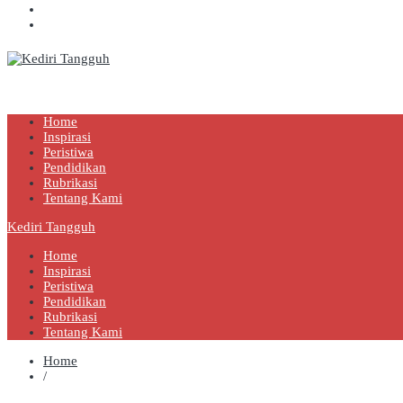
Kediri Tangguh
Berita Akurat Terpercaya
Home
Inspirasi
Peristiwa
Pendidikan
Rubrikasi
Tentang Kami
Kediri Tangguh
Home
Inspirasi
Peristiwa
Pendidikan
Rubrikasi
Tentang Kami
Home
/