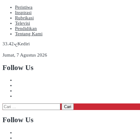
Peristiwa
Inspirasi
Rubrikasi
Televisi
Pendidikan
Tentang Kami
33.42
Kediri
℃
Jumat, 7 Agustus 2026
Follow Us
Cari
untuk:
Follow Us