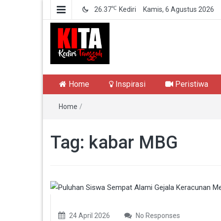
℃
26.37
Kediri
Kamis, 6 Agustus 2026
Kediri Tangguh
Berita Akurat Terpercaya
Home
Inspirasi
Peristiwa
Home
/
Tag:
kabar MBG
24 April 2026
No Responses