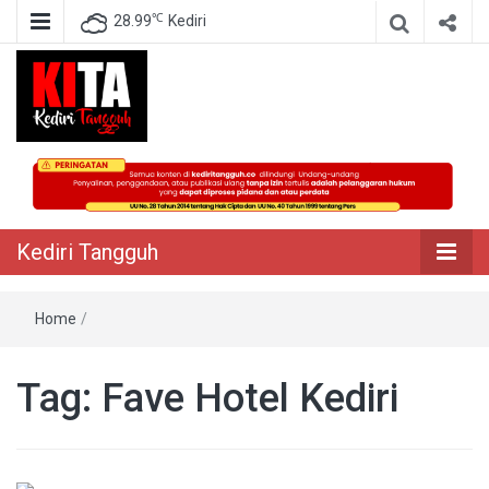
℃
28.99
Kediri
Berita Akurat Terpercaya
Kediri Tangguh
Kediri Tangguh
Home
/
Tag:
Fave Hotel Kediri