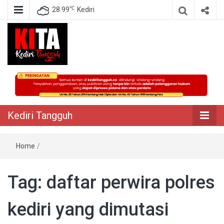
℃
28.99
Kediri
Berita Akurat Terpercaya
Kediri Tangguh
Kediri Tangguh
Home
/
Tag:
daftar perwira polres
kediri yang dimutasi